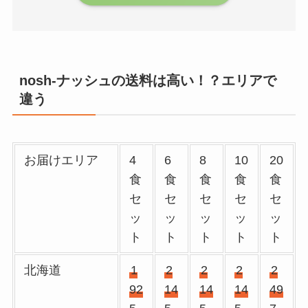
nosh-ナッシュの送料は高い！？エリアで
違う
お届けエリア
4
6
8
10
20
食
食
食
食
食
セ
セ
セ
セ
セ
ッ
ッ
ッ
ッ
ッ
ト
ト
ト
ト
ト
北海道
1
2
2
2
2
92
14
14
14
49